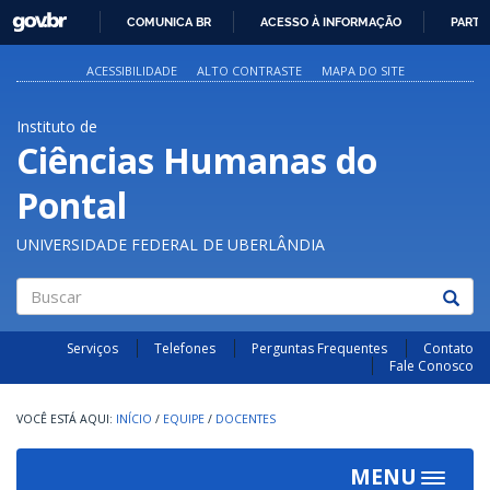
GOVBR
COMUNICA BR
ACESSO À INFORMAÇÃO
PARTI
IR
PARA
ACESSIBILIDADE
ALTO CONTRASTE
MAPA DO SITE
O
CONTEÚDO
Instituto de
Ciências Humanas do
Pontal
UNIVERSIDADE FEDERAL DE UBERLÂNDIA
Buscar
Serviços
Telefones
Perguntas Frequentes
Contato
Fale Conosco
INÍCIO
/
EQUIPE
/
DOCENTES
MENU
Toggle