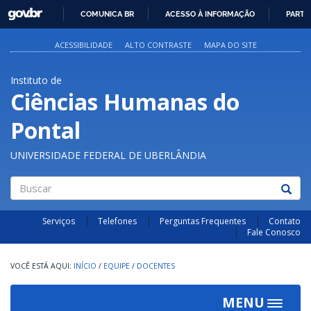
GOVBR
COMUNICA BR
ACESSO À INFORMAÇÃO
PARTI
IR
PARA
ACESSIBILIDADE
ALTO CONTRASTE
MAPA DO SITE
O
CONTEÚDO
Instituto de
Ciências Humanas do
Pontal
UNIVERSIDADE FEDERAL DE UBERLÂNDIA
Buscar
Serviços
Telefones
Perguntas Frequentes
Contato
Fale Conosco
INÍCIO
/
EQUIPE
/
DOCENTES
MENU
Toggle